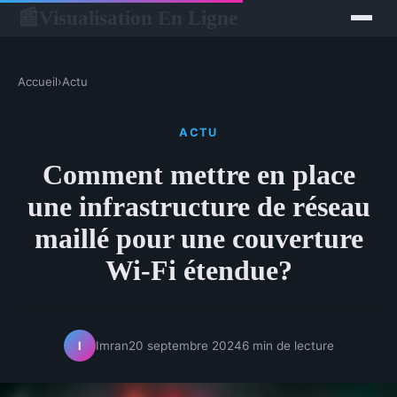
Visualisation En Ligne
📰
Accueil
›
Actu
ACTU
Comment mettre en place
une infrastructure de réseau
maillé pour une couverture
Wi-Fi étendue?
Imran
20 septembre 2024
6 min de lecture
I