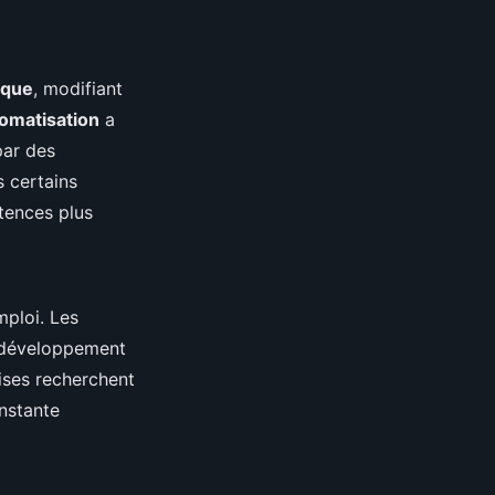
ique
, modifiant
omatisation
a
par des
 certains
tences plus
ploi. Les
le développement
rises recherchent
nstante