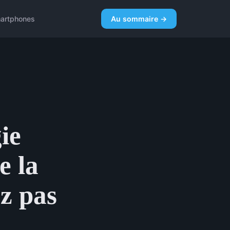
artphones
Au sommaire →
ie
e la
z pas