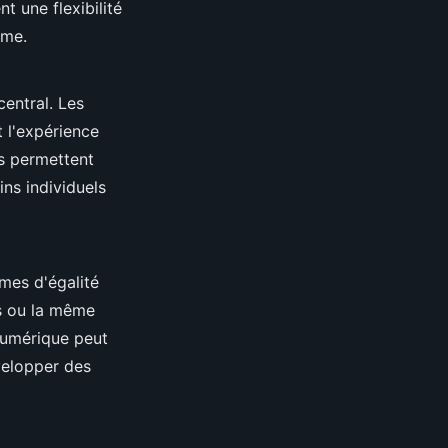
t une flexibilité
hme.
central. Les
t l'expérience
ls permettent
ns individuels
mes d'égalité
s ou la même
 numérique peut
évelopper des