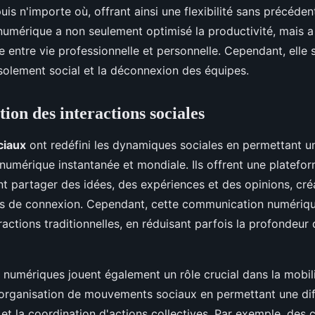
puis n'importe où, offrant ainsi une flexibilité sans précéden
numérique a non seulement optimisé la productivité, mais a
re entre vie professionnelle et personnelle. Cependant, elle
isolement social et la déconnexion des équipes.
ion des interactions sociales
ciaux
ont redéfini les dynamiques sociales en permettant u
umérique instantanée et mondiale. Ils offrent une platefor
t partager des idées, des expériences et des opinions, cré
es de connexion. Cependant, cette communication numériqu
ractions traditionnelles, en réduisant parfois la profondeur 
 numériques jouent également un rôle crucial dans la mobili
 l'organisation de mouvements sociaux en permettant une di
n et la coordination d'actions collectives. Par exemple, de