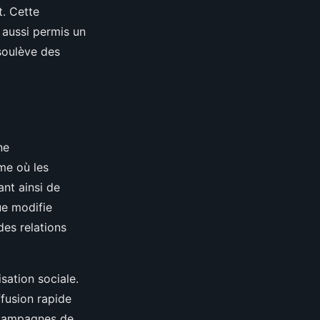
t. Cette
 aussi permis un
 soulève des
ne
me où les
ant ainsi de
e modifie
des relations
sation sociale.
ffusion rapide
s campagnes de