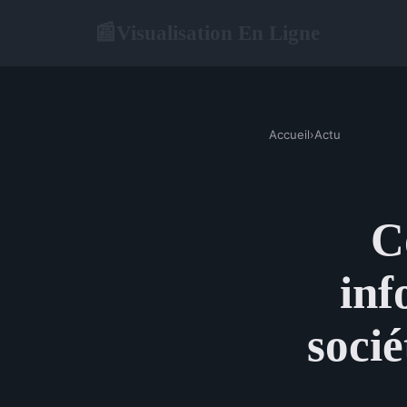
Visualisation En Ligne
📰
Accueil
›
Actu
C
inf
soci