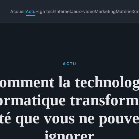
Accueil
Actu
High tech
Internet
Jeux-video
Marketing
Matériel
Sm
ACTU
omment la technolog
ormatique transform
été que vous ne pouve
ignorer