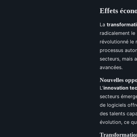
Effets écon
La
transformat
radicalement le 
révolutionné le 
processus autom
secteurs, mais 
avancées.
Nouvelles oppo
L'
innovation te
secteurs émergen
de logiciels off
des talents cap
évolution, ce q
Transformatio