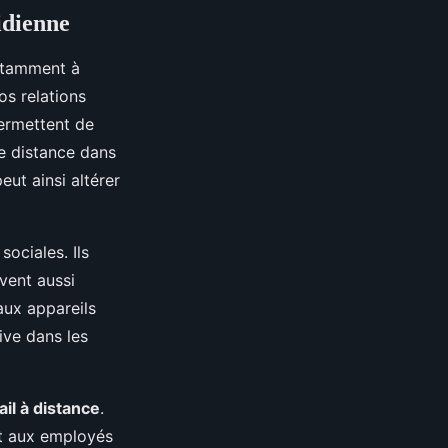
idienne
otamment à
os relations
permettent de
ne distance dans
eut ainsi altérer
sociales. Ils
vent aussi
aux appareils
ive dans les
ail à distance
.
nt aux employés