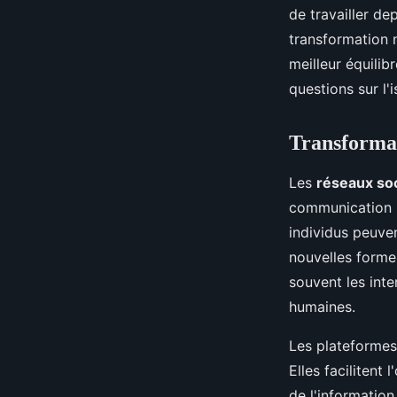
de travailler de
transformation 
meilleur équilib
questions sur l'
Transformat
Les
réseaux so
communication n
individus peuven
nouvelles form
souvent les inte
humaines.
Les plateformes
Elles facilitent
de l'informatio