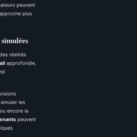
lisateurs peuvent
 approche plus
l simulées
des réalités
ail
approfondie,
est
cisions
simuler les
 ou encore la
enants
peuvent
riques