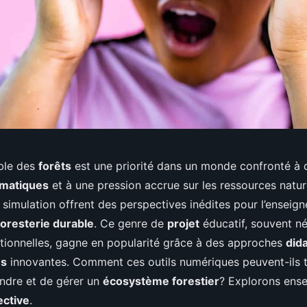
ble des
forêts
est une priorité dans un monde confronté à 
imatiques
et à une pression accrue sur les ressources natur
 simulation offrent des perspectives inédites pour l’enseig
foresterie durable
. Ce genre de
projet
éducatif, souvent né
itionnelles, gagne en popularité grâce à des approches
did
es
innovantes. Comment ces outils numériques peuvent-ils t
ndre et de gérer un
écosystème forestier
? Explorons ens
ective
.