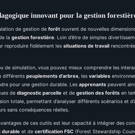
dagogique innovant pour la gestion forestièr
ulation de gestion de
forêt
ouvrent de nouvelles dimension
de la
gestion forestière
. Loin d’être de simples divertissem
r reproduire fidèlement les
situations de travail
rencontrée
 jeu de simulation, vous pouvez mieux comprendre les intera
 différents
peuplements d’arbres
, les
variables
environnem
ndre pour une gestion durable. Les
apprenants
peuvent ains
ques de
diagnostic parcelle
et de
gestion des forêts
en tem
ion totale, permettant d’analyser différents scénarios et d
eurs sans conséquences réelles.
vantages de ces outils est leur capacité à intégrer des co
 durable
et de
certification FSC
(Forest Stewardship Counc