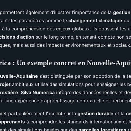
permettent également d’illustrer l’importance de la
gestion
grant des paramètres comme le
changement climatique
ou l
t à la compréhension des enjeux globaux. Ils poussent les ut
cisions d’action
sur le long terme, en tenant compte non s
ques, mais aussi des impacts environnementaux et sociaux
ica : Un exemple concret en Nouvelle-Aqui
uvelle-Aquitaine
s’est distinguée par son adoption de la 
rojet
ambitieux utilise des simulations pour enseigner les 
restière
.
Silva Numerica
intègre des données réelles et de
rir une expérience d’apprentissage contextuelle et pertinent
t particulièrement l’accent sur la
gestion durable
et la
ce
apprenants
à comprendre les standards internationaux et l
isant des simulations basées sur des
parcelles forestières
ré