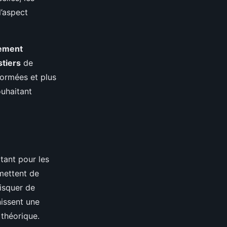
l’aspect
ement
tiers
de
ormées et plus
ouhaitant
tant pour les
rmettent de
risquer de
nissent une
théorique.