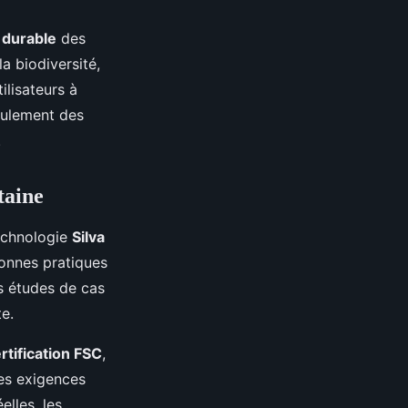
 durable
des
a biodiversité,
ilisateurs à
eulement des
.
taine
technologie
Silva
bonnes pratiques
s études de cas
e.
rtification FSC
,
es exigences
elles, les