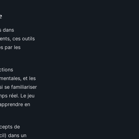
e
s dans
ents, ces outils
s par les
ctions
entales, et les
i se familiariser
ps réel. Le jeu
’apprendre en
ncepts de
il) dans un