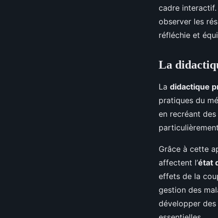
cadre interactif
observer les rés
réfléchie et équ
La didactiqu
La
didactique p
pratiques du mé
en recréant de
particulièremen
Grâce à cette 
affectent l’
état 
effets de la co
gestion des mal
développer des 
essentielles.