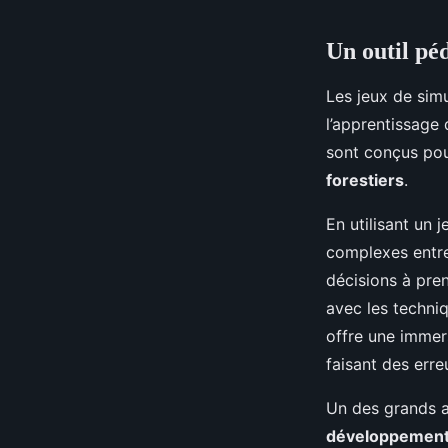
Un outil pé
Les jeux de sim
l’apprentissage 
sont conçus pou
forestiers
.
En utilisant un
complexes entre
décisions à pre
avec les techni
offre une immers
faisant des err
Un des grands a
développement