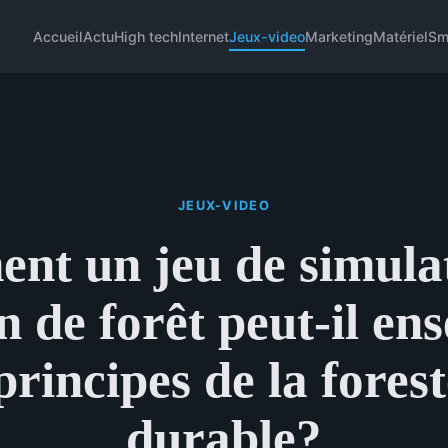
Accueil
Actu
High tech
Internet
Jeux-video
Marketing
Matériel
Sm
JEUX-VIDEO
t un jeu de simula
n de forêt peut-il en
 principes de la forest
durable?