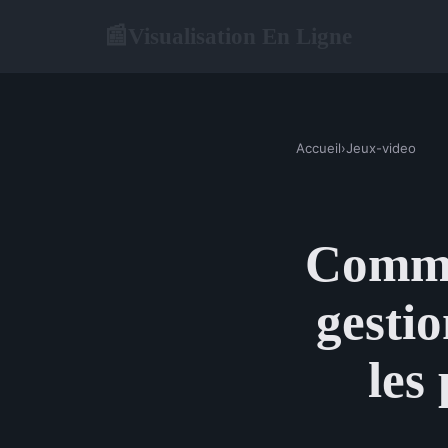
Visualisation En Ligne
📰
Accueil
›
Jeux-video
Commen
gestio
les