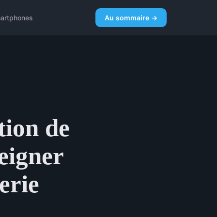
artphones
Au sommaire →
tion de
seigner
erie