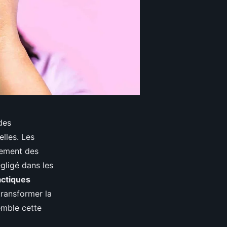
des
elles. Les
nement des
gligé dans les
actiques
ransformer la
emble cette