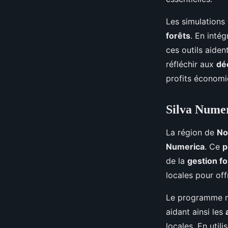
Les simulations 
forêts
. En inté
ces outils aiden
réfléchir aux
dé
profits économi
Silva Numer
La région de
No
Numerica
. Ce
p
de la
gestion fo
locales pour off
Le programme me
aidant ainsi les
locales. En util