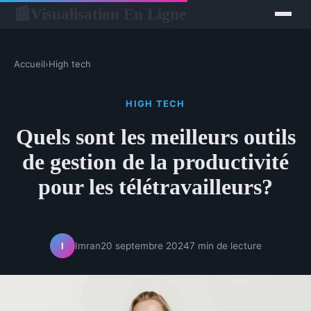
Visualisation En Ligne
📰
Accueil
›
High tech
HIGH TECH
Quels sont les meilleurs outils
de gestion de la productivité
pour les télétravailleurs?
Imran
20 septembre 2024
7 min de lecture
I