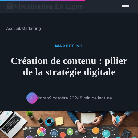
Visualisation En Ligne
📰
Accueil
›
Marketing
MARKETING
Création de contenu : pilier
de la stratégie digitale
Imran
9 octobre 2024
8 min de lecture
I