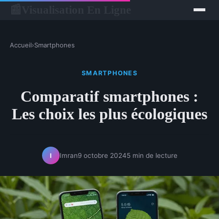
Visualisation En Ligne
📰
Accueil
›
Smartphones
SMARTPHONES
Comparatif smartphones :
Les choix les plus écologiques
Imran
9 octobre 2024
5 min de lecture
I